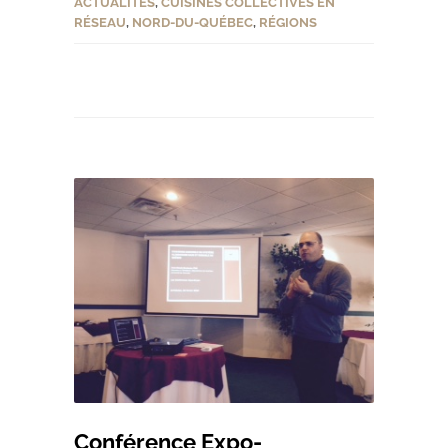
ACTUALITÉS
,
CUISINES COLLECTIVES EN
RÉSEAU
,
NORD-DU-QUÉBEC
,
RÉGIONS
Conférence Expo-