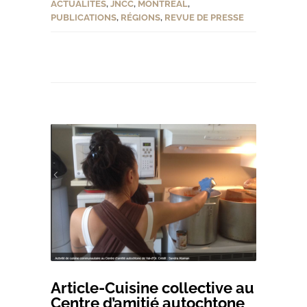
ACTUALITÉS
,
JNCC
,
MONTRÉAL
,
PUBLICATIONS
,
RÉGIONS
,
REVUE DE PRESSE
Article-Cuisine collective au
Centre d’amitié autochtone