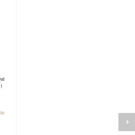
ui
 !
de