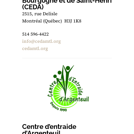
Bourgogne et de Saint-Henri
(CEDA)
2515, rue Delisle
Montréal (Québec) H3J 1K8
514 596-4422
info@cedamtl.org
cedamtl.org
Centre d’entraide
d’Argenteuil