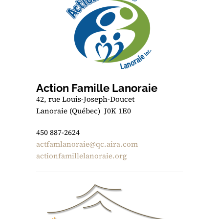
Action Famille Lanoraie
42, rue Louis-Joseph-Doucet
Lanoraie (Québec) J0K 1E0
450 887-2624
actfamlanoraie@qc.aira.com
actionfamillelanoraie.org