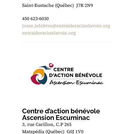
Saint-Eustache (Québec) J7R 2N9
450 623-6030
josee.lefebvre@entraideracinelavoie.org
entraideracinelavoie.org
Centre d’action bénévole
Ascension Escuminac
3, rue Carillon, C.P 265
Matapédia (Québec) G0J 1V0