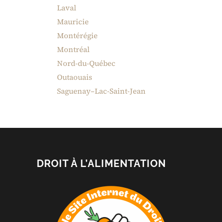
Laval
Mauricie
Montérégie
Montréal
Nord-du-Québec
Outaouais
Saguenay–Lac-Saint-Jean
DROIT À L’ALIMENTATION