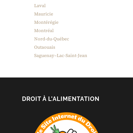
Laval
Mauricie
Montérégie
Montréal
Nord-du-Québec
Outaouais
Saguenay–Lac-Saint-Jean
DROIT À L’ALIMENTATION