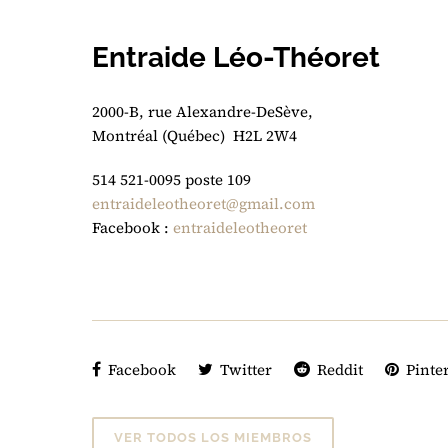
Entraide Léo-Théoret
2000-B, rue Alexandre-DeSève,
Montréal (Québec) H2L 2W4
514 521-0095 poste 109
entraideleotheoret@gmail.com
Facebook :
entraideleotheoret
Facebook
Twitter
Reddit
Pinter
VER TODOS LOS MIEMBROS