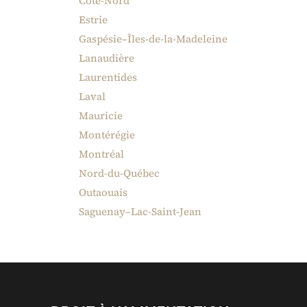
Côte-Nord
Estrie
Gaspésie–Îles-de-la-Madeleine
Lanaudière
Laurentides
Laval
Mauricie
Montérégie
Montréal
Nord-du-Québec
Outaouais
Saguenay–Lac-Saint-Jean