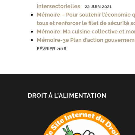
intersectorielles
22 JUIN 2021
Mémoire – Pour soutenir l’économie qu
tous et renforcer le filet de sécurité s
Mémoire: Ma cuisine collective et m
Mémoire-3e Plan d’action gouvernement
FÉVRIER 2016
DROIT À L’ALIMENTATION