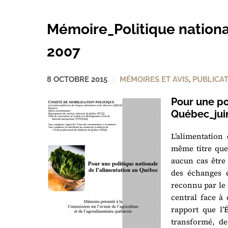
Mémoire_Politique nationa
2007
8 OCTOBRE 2015
MÉMOIRES ET AVIS
,
PUBLICA
Pour une po
Québec_jui
L’alimentation
même titre que 
aucun cas être
des échanges é
reconnu par le 
central face à 
rapport que l’
transformé, d