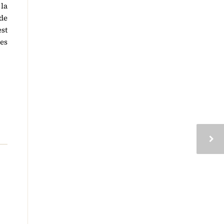
 la
de
st
es