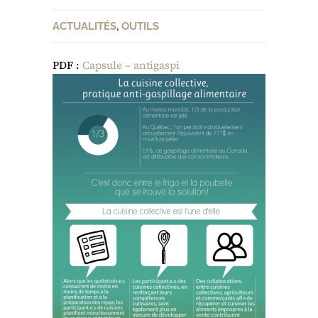
ACTUALITÉS
,
OUTILS
PDF :
Capsule – antigaspi