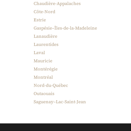
Chaudière-Appalaches
Côte-Nord
Estrie
Gaspésie–Îles-de-la-Madeleine
Lanaudière
Laurentides
Laval
Mauricie
Montérégie
Montréal
Nord-du-Québec
Outaouais
Saguenay–Lac-Saint-Jean