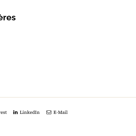
ères
est
LinkedIn
E-Mail