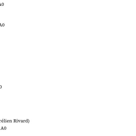
A0
A0
0
rélien Rivard)
1A0