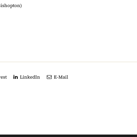
Bishopton)
est
LinkedIn
E-Mail