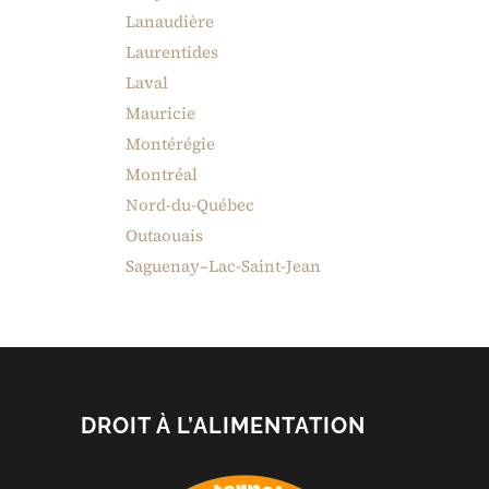
Lanaudière
Laurentides
Laval
Mauricie
Montérégie
Montréal
Nord-du-Québec
Outaouais
Saguenay–Lac-Saint-Jean
DROIT À L’ALIMENTATION