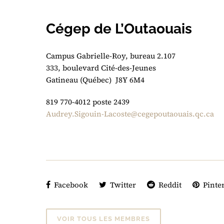
Cégep de L’Outaouais
Campus Gabrielle-Roy, bureau 2.107
333, boulevard Cité-des-Jeunes
Gatineau (Québec) J8Y 6M4
819 770-4012 poste 2439
Audrey.Sigouin-Lacoste@cegepoutaouais.qc.ca
Facebook
Twitter
Reddit
Pinter
VOIR TOUS LES MEMBRES