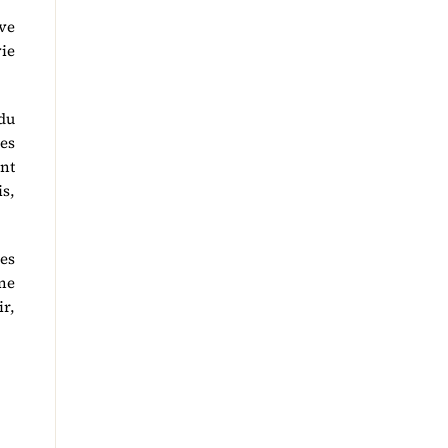
uve
vie
du
des
ent
is,
nes
une
ir,