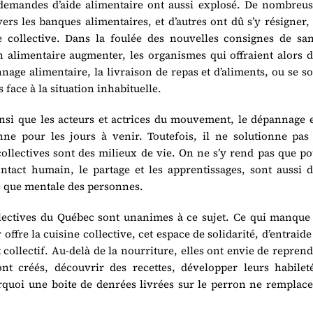
s demandes d’aide alimentaire ont aussi explosé. De nombreus
ers les banques alimentaires, et d’autres ont dû s’y résigner,
ne collective. Dans la foulée des nouvelles consignes de san
n alimentaire augmenter, les organismes qui offraient alors 
nnage alimentaire, la livraison de repas et d’aliments, ou se s
 face à la situation inhabituelle.
insi que les acteurs et actrices du mouvement, le dépannage 
e pour les jours à venir. Toutefois, il ne solutionne pas 
collectives sont des milieux de vie. On ne s’y rend pas que p
ntact humain, le partage et les apprentissages, sont aussi d
ue que mentale des personnes.
ectives du Québec sont unanimes à ce sujet. Ce qui manque 
offre la cuisine collective, cet espace de solidarité, d’entraide
collectif. Au-delà de la nourriture, elles ont envie de repren
ont créés, découvrir des recettes, développer leurs habileté
urquoi une boite de denrées livrées sur le perron ne remplac