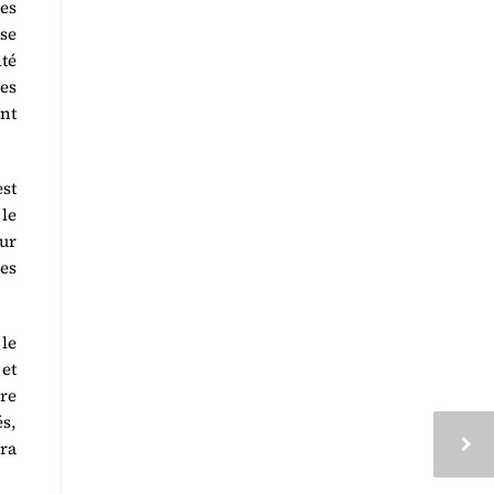
es
 se
té
des
ont
est
le
our
es
le
 et
dre
s,
era