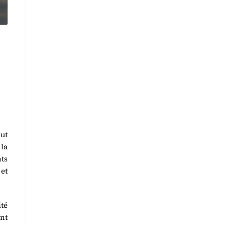
out
la
ts
 et
ité
nt