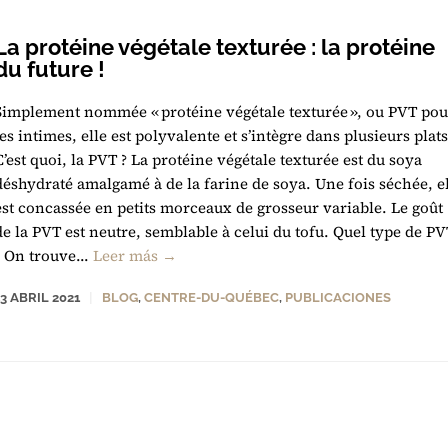
La protéine végétale texturée : la protéine
du future !
Simplement nommée « protéine végétale texturée », ou PVT pou
les intimes, elle est polyvalente et s’intègre dans plusieurs plats
C’est quoi, la PVT ? La protéine végétale texturée est du soya
déshydraté amalgamé à de la farine de soya. Une fois séchée, e
est concassée en petits morceaux de grosseur variable. Le goût
de la PVT est neutre, semblable à celui du tofu. Quel type de PV
? On trouve...
Leer más →
13 ABRIL 2021
BLOG
,
CENTRE-DU-QUÉBEC
,
PUBLICACIONES