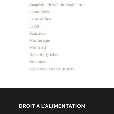
Gaspésie–Îles-de-la-Madeleine
Lanaudière
Laurentides
Laval
Mauricie
Montérégie
Montréal
Nord-du-Québec
Outaouais
Saguenay–Lac-Saint-Jean
DROIT À L’ALIMENTATION