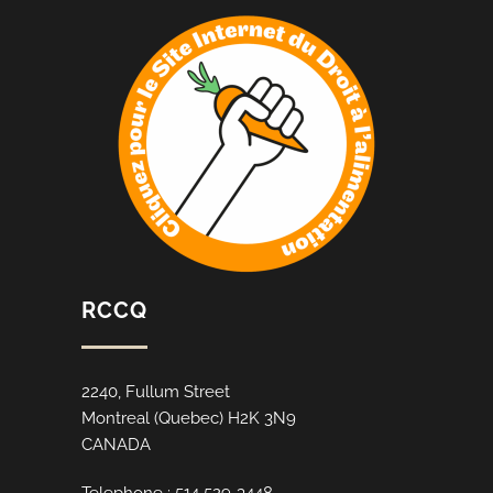
RCCQ
2240, Fullum Street
Montreal (Quebec) H2K 3N9
CANADA
Telephone : 514 529-3448